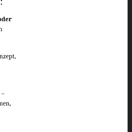
e
:
oder
n
nzept,
–
men,