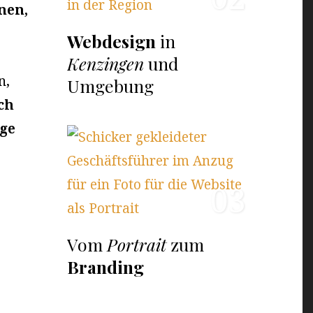
nen,
Webdesign
in
Kenzingen
und
n,
Umgebung
ch
ege
03
Vom
Portrait
zum
Branding