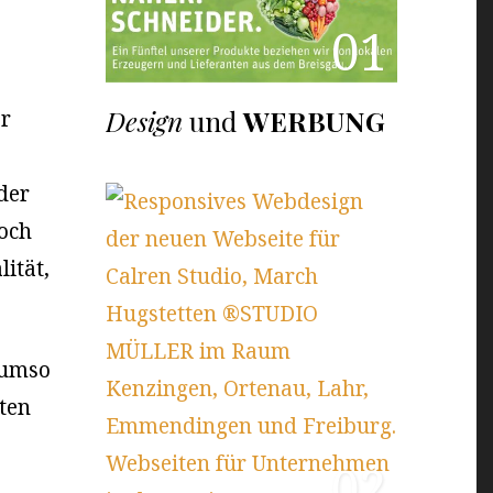
01
Design
und
WERBUNG
r
der
noch
ität,
 umso
lten
02