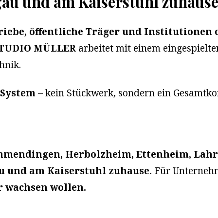
gau und am Kaiserstuhl zuhaus
iebe, öffentliche Träger und Institutionen 
TUDIO MÜLLER
arbeitet mit einem eingespielte
hnik.
 System
– kein Stückwerk, sondern ein Gesamtko
mmendingen, Herbolzheim, Ettenheim, Lahr
au und am Kaiserstuhl zuhause.
Für Unterneh
r wachsen wollen.