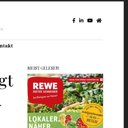
EN
ntakt
MEIST GELESEN:
gt
r